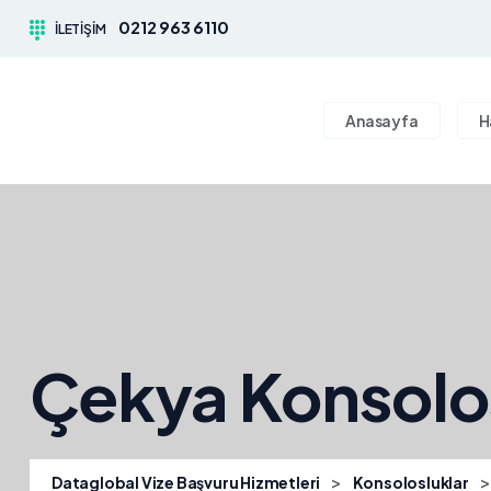
0212 963 6110
İLETIŞIM
Anasayfa
H
Çekya Konsolo
>
Dataglobal Vize Başvuru Hizmetleri
Konsolosluklar