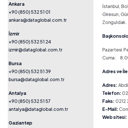
Ankara
İstanbul, Bo
+90 (850) 532 51 01
Giresun, Güm
ankara@dataglobal.com.tr
Zonguldak.
İzmir
Başkonsolo
+90 (850) 532 51 24
izmir@dataglobal.com.tr
Pazartesi P
Cuma: 8:00
Bursa
+90 (850) 532 51 39
Adres ve İle
bursa@dataglobal.com.tr
Adres:
Abdi
Antalya
Telefon:
02
+90 (850) 532 51 57
Faks:
0212 
antalya@dataglobal.com.tr
E-Mail:
Con
Web sitesi:
Gaziantep