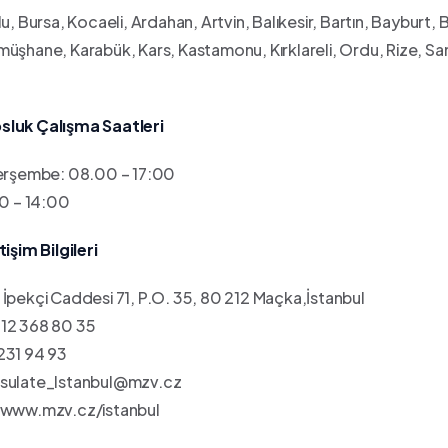
lu, Bursa, Kocaeli, Ardahan, Artvin, Balıkesir, Bartın, Bayburt
üşhane, Karabük, Kars, Kastamonu, Kırklareli, Ordu, Rize, Sa
sluk Çalışma Saatleri
erşembe: 08.00 – 17:00
 – 14:00
tişim Bilgileri
 İpekçi Caddesi 71, P.O. 35, 80 212 Maçka,İstanbul
12 368 80 35
231 94 93
sulate_Istanbul@mzv.cz
www.mzv.cz/istanbul