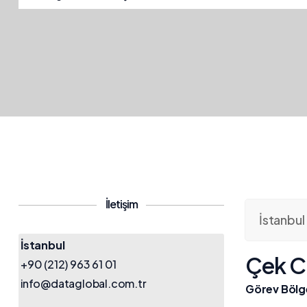
İletişim
İstanbu
İstanbul
Çek C
+90 (212) 963 61 01
info@dataglobal.com.tr
Görev Bölg