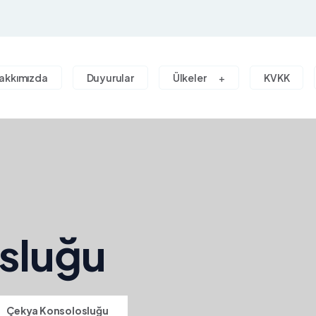
akkımızda
Duyurular
Ülkeler
KVKK
sluğu
>
Çekya Konsolosluğu