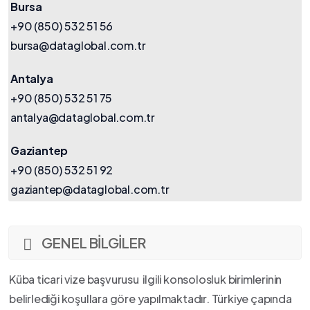
Bursa
+90 (850) 532 51 56
bursa@dataglobal.com.tr
Antalya
+90 (850) 532 51 75
antalya@dataglobal.com.tr
Gaziantep
+90 (850) 532 51 92
gaziantep@dataglobal.com.tr
GENEL BİLGİLER
Küba ticari vize başvurusu ilgili konsolosluk birimlerinin
belirlediği koşullara göre yapılmaktadır. Türkiye çapında