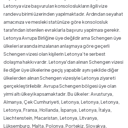
Letonya vize başvuruları konsoloslukların ilgili vize
randevu birimi üzerinden yapılmaktadır. Ardından seyahat
amacınıza ve mesleki statünüze göre konsolosluk
tarafından istenilen evraklarla başvuru yapılması gerekir.
Letonya Avrupa Birliğine üye değildir ama Schengen üye
ülkeleri arasında imzalanan anlaşmaya göre geçerli
Schengen vizesi olan kişilerin Letonya’te serbest
dolaşma hakkı vardır. Letonya'dan alınan Schengen vizesi
ile diğer üye ülkelerine geçiş yapabilir aynı şekilde diğer
ülkelerden alınan Schengen vizesiyle Letonya ziyareti
gerçekleştirilebilir. Avrupa Schengen bölgesi üye olan
yirmi altı ülkeyi kapsamaktadır. Bu ülkeler: Avusturya,
Almanya, Çek Cumhuriyeti, Letonya, Letonya, Letonya,
Letonya, Fransa, Hollanda, İspanya, Letonya, İtalya,
Liechtenstein, Macaristan, Letonya, Litvanya,
Lüksemburg, Malta, Polonya, Portekiz, Slovakya,