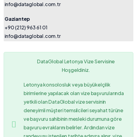
info@dataglobal.com.tr
Gaziantep
+90 (212) 963 61 01
info@dataglobal.com.tr
DataGlobal Letonya Vize Servisine
Hoşgeldiniz.
Letonya konsolosluk veya büyükelçilik
birimlerine yapılacak olan vize başvurularında
yetkili olan DataGlobal vize servisinin
deneyimli müşteri temsilcileri seyahat türüne
ve başvuru sahibinin mesleki durumuna göre
başvuru evraklarını belirler. Ardından vize
randevusu istenilen tarihte adınıza alınır, vize