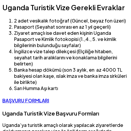
Uganda Turistik Vize Gerekli Evraklar
2 adet vesikalık fotoğraf (Güncel, beyaz fon üzeri)
Pasaport (Seyahat sonrası en az 1 yıl geçerli)
Ziyaret amaçlı ise davet eden kişinin Uganda
Pasaport ve Kimlik fotokopisi (1.,4., 5. ve kimlik
bilgilerinin bulunduğu sayfalar)
İngilizce vize talep dilekçesi (Elçiliğe hitaben,
seyahat tarih aralıklarını ve konaklama bilgilerini
belirten)
Banka hesap dökümü (son 3 aylık, en az 4000 TL
bakiyesi olan kaşe, ıslak imza ve banka imza sirküleri
ile birlikte)
Sarı Humma Aşı kartı
BAŞVURU FORMLARI
Uganda Turistik Vize Başvuru Formları
Uganda’ya turistik amaçlı olarak yapılacak ziyaretlerde