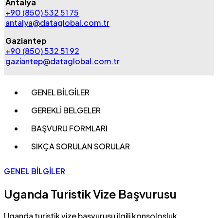
Antalya
+90 (850) 532 51 75
antalya@dataglobal.com.tr
Gaziantep
+90 (850) 532 51 92
gaziantep@dataglobal.com.tr
GENEL BİLGİLER
GEREKLİ BELGELER
BAŞVURU FORMLARI
SIKÇA SORULAN SORULAR
GENEL BİLGİLER
Uganda Turistik Vize Başvurusu
Uganda turistik vize başvurusu ilgili konsolosluk