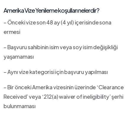
Amerika Vize Yenileme koşulları nelerdir?
– Önceki vize son 48 ay (4 yıl) içerisinde sona
ermesi
– Başvuru sahibinin isim veya soy isim değişikliği
yaşamaması
– Aynı vize kategorisi için başvuru yapılması
– Bir önceki Amerika vizesinin üzerinde ‘Clearance
Received’ veya ‘212(a) waiver of ineligibility’ şerhi
bulunmaması