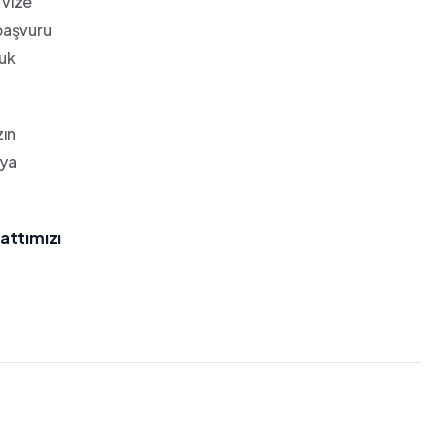
 vize
 başvuru
luk
zın
iya
attımızı