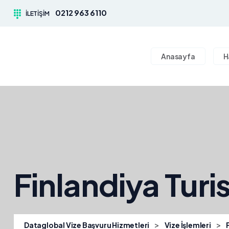
0212 963 6110
İLETIŞIM
Anasayfa
H
Finlandiya Turis
>
>
Dataglobal Vize Başvuru Hizmetleri
Vize İşlemleri