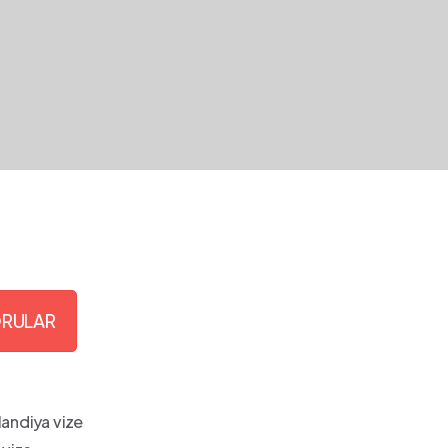
ORULAR
nlandiya vize