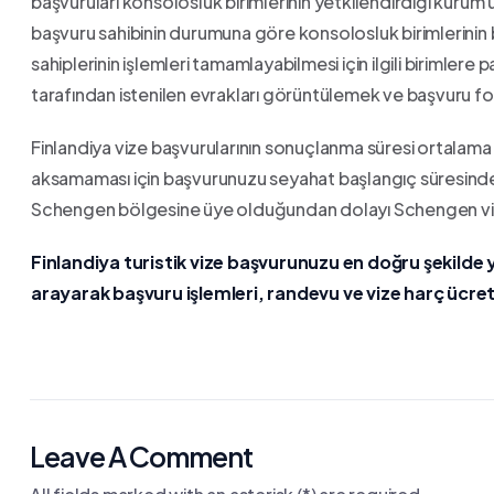
başvuruları konsolosluk birimlerinin yetkilendirdiği kuru
başvuru sahibinin durumuna göre konsolosluk birimlerinin b
sahiplerinin işlemleri tamamlayabilmesi için ilgili birimle
tarafından istenilen evrakları görüntülemek ve başvuru form
Finlandiya vize başvurularının sonuçlanma süresi ortalam
aksamaması için başvurunuzu seyahat başlangıç süresind
Schengen bölgesine üye olduğundan dolayı Schengen vize
Finlandiya turistik vize başvurunuzu en doğru şekilde
arayarak başvuru işlemleri, randevu ve vize harç ücretleri i
Leave A Comment