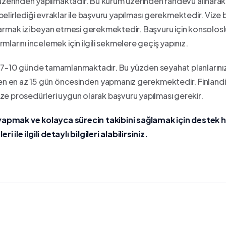
m üzerinden yapılmaktadır. Bu kurum üzerinden randevu alınarak
elirlediği evraklar ile başvuru yapılması gerekmektedir. Vize
re parmak izi beyan etmesi gerekmektedir. Başvuru için konsolos
larını incelemek için ilgili sekmelere geçiş yapınız.
a 7-10 günde tamamlanmaktadır. Bu yüzden seyahat planlarını
en en az 15 gün öncesinden yapmanız gerekmektedir. Finland
 prosedürleri uygun olarak başvuru yapılması gerekir.
 yapmak ve kolayca sürecin takibini sağlamak için destek h
le ilgili detaylı bilgileri alabilirsiniz.