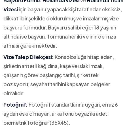
Başvuru Formu:
Hollanda vizesi
ve
Hollanda Ticari
Vizesi
için başvuru yapacak kişi tarafından eksiksiz,
dikkatli bir şekilde doldurulmuş ve imzalanmış vize
başvuru formudur. Başvuru sahibi eğer 18 yaşının
altında ise başvuru formuna her iki velinin de imza
atması gerekmektedir.
Vize Talep Dilekçesi:
Konsolosluğa hitap eden,
şirketin antetli kağıdına, kaşe ve ıslak imzalı,
çalışanın görev başlangıç tarihi, şirketteki
pozisyonu, seyahat tarihini kapsayan belgeler
olmalıdır.
Fotoğraf:
Fotoğraf standartlarına uygun, en az 6
aydan eski olmayan, arka fonu beyaz iki adet
biometrik fotoğraf (35X45).