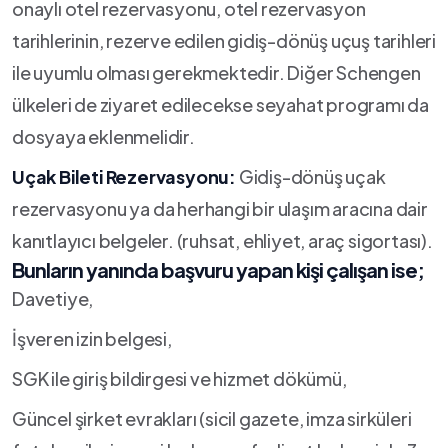
onaylı otel rezervasyonu, otel rezervasyon
tarihlerinin, rezerve edilen gidiş-dönüş uçuş tarihleri
ile uyumlu olması gerekmektedir. Diğer Schengen
ülkeleri de ziyaret edilecekse seyahat programı da
dosyaya eklenmelidir.
Uçak Bileti Rezervasyonu:
Gidiş-dönüş uçak
rezervasyonu ya da herhangi bir ulaşım aracına dair
kanıtlayıcı belgeler. (ruhsat, ehliyet, araç sigortası).
Bunların yanında başvuru yapan kişi çalışan ise;
Davetiye,
İşveren izin belgesi,
SGK ile giriş bildirgesi ve hizmet dökümü,
Güncel şirket evrakları (sicil gazete, imza sirküleri