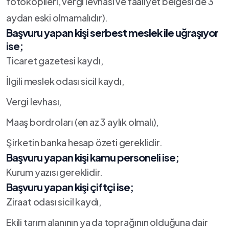
fotokopileri, vergi levhası ve faaliyet belgesi de 3
aydan eski olmamalıdır).
Başvuru yapan kişi serbest meslek ile uğraşıyor
ise;
Ticaret gazetesi kaydı,
İlgili meslek odası sicil kaydı,
Vergi levhası,
Maaş bordroları (en az 3 aylık olmalı),
Şirketin banka hesap özeti gereklidir.
Başvuru yapan kişi kamu personeli ise;
Kurum yazısı gereklidir.
Başvuru yapan kişi çiftçi ise;
Ziraat odası sicil kaydı,
Ekili tarım alanının ya da toprağının olduğuna dair