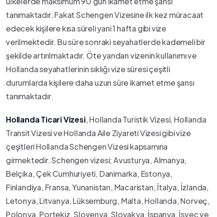
ülkelerde maksimum 90 gün ikamet etme şansı
tanımaktadır. Fakat Schengen Vizesine ilk kez müracaat
edecek kişilere kısa süreli yani 1 hafta gibi vize
verilmektedir. Bu süre sonraki seyahatlerde kademeli bir
şekilde artırılmaktadır. Öte yandan vizenin kullanımı ve
Hollanda seyahatlerinin sıklığı vize süresi çeşitli
durumlarda kişilere daha uzun süre ikamet etme şansı
tanımaktadır.
Hollanda Ticari Vizesi
, Hollanda Turistik Vizesi, Hollanda
Transit Vizesi ve Hollanda Aile Ziyareti Vizesi gibi vize
çeşitleri Hollanda Schengen Vizesi kapsamına
girmektedir. Schengen vizesi; Avusturya, Almanya,
Belçika, Çek Cumhuriyeti, Danimarka, Estonya,
Finlandiya, Fransa, Yunanistan, Macaristan, İtalya, İzlanda,
Letonya, Litvanya, Lüksemburg, Malta, Hollanda, Norveç,
Polonya, Portekiz, Slovenya, Slovakya, İspanya, İsveç ve