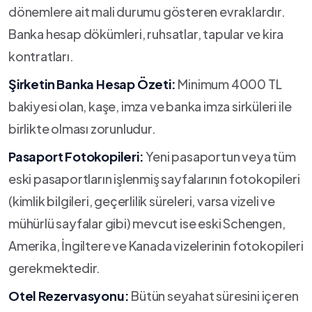
dönemlere ait mali durumu gösteren evraklardır.
Banka hesap dökümleri, ruhsatlar, tapular ve kira
kontratları.
Şirketin Banka Hesap Özeti:
Minimum 4000 TL
bakiyesi olan, kaşe, imza ve banka imza sirküleri ile
birlikte olması zorunludur.
Pasaport Fotokopileri:
Yeni pasaportun veya tüm
eski pasaportların işlenmiş sayfalarının fotokopileri
(kimlik bilgileri, geçerlilik süreleri, varsa vizeli ve
mühürlü sayfalar gibi) mevcut ise eski Schengen,
Amerika, İngiltere ve Kanada vizelerinin fotokopileri
gerekmektedir.
Otel Rezervasyonu:
Bütün seyahat süresini içeren