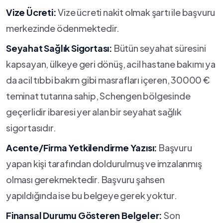
Vize Ücreti:
Vize ücreti nakit olmak şartı ile başvuru
merkezinde ödenmektedir.
Seyahat Sağlık Sigortası:
Bütün seyahat süresini
kapsayan, ülkeye geri dönüş, acil hastane bakımı ya
da acil tıbbi bakım gibi masrafları içeren, 30000 €
teminat tutarına sahip, Schengen bölgesinde
geçerlidir ibaresi yer alan bir seyahat sağlık
sigortasıdır.
Acente/Firma Yetkilendirme Yazısı:
Başvuru
yapan kişi tarafından doldurulmuş ve imzalanmış
olması gerekmektedir. Başvuru şahsen
yapıldığında ise bu belgeye gerek yoktur.
Finansal Durumu Gösteren Belgeler:
Son