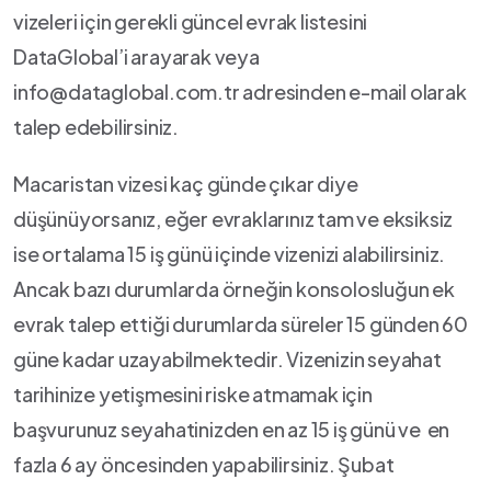
vizeleri için gerekli güncel evrak listesini
DataGlobal’i arayarak veya
info@dataglobal.com.tr adresinden e-mail olarak
talep edebilirsiniz.
Macaristan vizesi kaç günde çıkar diye
düşünüyorsanız, eğer evraklarınız tam ve eksiksiz
ise ortalama 15 iş günü içinde vizenizi alabilirsiniz.
Ancak bazı durumlarda örneğin konsolosluğun ek
evrak talep ettiği durumlarda süreler 15 günden 60
güne kadar uzayabilmektedir. Vizenizin seyahat
tarihinize yetişmesini riske atmamak için
başvurunuz seyahatinizden en az 15 iş günü ve en
fazla 6 ay öncesinden yapabilirsiniz. Şubat