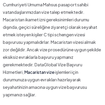
Cumhuriyeti Umuma Mahsus pasaport sahibi
vatandaşlarımızdan vize talep etmektedir.
Macaristan ikamet izni gereksinimleri durumu
dışında, geçici süreliğine ziyaretçi olarak seyahat
etmek isteyen kişiler C tipi schengen vizesi
başvurusu yapmalıdırlar. Macaristan vizesi almak
zor değildir. Ancak vize prosedürüne uygun şekilde
eksiksiz evraklarla başvuru yapmanız
gerekmektedir. DataGlobal Vize Başvuru
Hizmetleri,
Macaristan vize
işlemleri için
durumunuza uygun evrakları hazırlayarak
seyahatinizin amacına uygun vize başvurusu
yapmanızı sağlar.